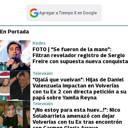
Agregar a
Tiempo X
en Google
abre en nueva pestaña
En Portada
Redes
FOTO | “Se fueron de la mano”:
Filtran revelador registro de Sergio
Freire con supuesta nueva conquista
1
Televisión
“Ojalá que vuelvan”: Hijas de Daniel
Valenzuela impactan en Volverías
con tu Ex 2 con directa petición a su
papá sobre Yamila Reyna
2
Televisión
“¡No estoy para esta huev…!”: Nico
Solabarrieta amenazó con dejar
Volverías con tu Ex tras encontrón
con Carmen Gloria Arroyo