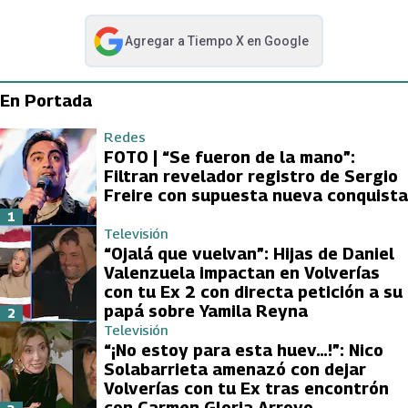
Agregar a
Tiempo X
en Google
abre en nueva pestaña
En Portada
Redes
FOTO | “Se fueron de la mano”:
Filtran revelador registro de Sergio
Freire con supuesta nueva conquista
1
Televisión
“Ojalá que vuelvan”: Hijas de Daniel
Valenzuela impactan en Volverías
con tu Ex 2 con directa petición a su
papá sobre Yamila Reyna
2
Televisión
“¡No estoy para esta huev…!”: Nico
Solabarrieta amenazó con dejar
Volverías con tu Ex tras encontrón
con Carmen Gloria Arroyo