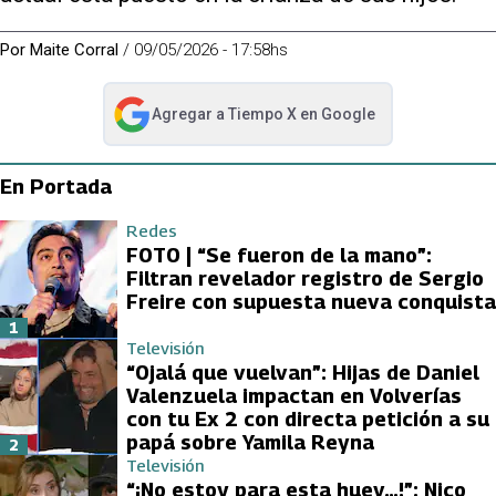
Por
Maite Corral
/
09/05/2026 - 17:58hs
Agregar a
Tiempo X
en Google
abre en nueva pestaña
En Portada
Redes
FOTO | “Se fueron de la mano”:
Filtran revelador registro de Sergio
Freire con supuesta nueva conquista
1
Televisión
“Ojalá que vuelvan”: Hijas de Daniel
Valenzuela impactan en Volverías
con tu Ex 2 con directa petición a su
papá sobre Yamila Reyna
2
Televisión
“¡No estoy para esta huev…!”: Nico