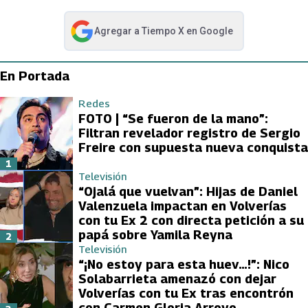
Agregar a
Tiempo X
en Google
abre en nueva pestaña
En Portada
Redes
FOTO | “Se fueron de la mano”:
Filtran revelador registro de Sergio
Freire con supuesta nueva conquista
1
Televisión
“Ojalá que vuelvan”: Hijas de Daniel
Valenzuela impactan en Volverías
con tu Ex 2 con directa petición a su
papá sobre Yamila Reyna
2
Televisión
“¡No estoy para esta huev…!”: Nico
Solabarrieta amenazó con dejar
Volverías con tu Ex tras encontrón
con Carmen Gloria Arroyo