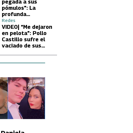
Carmen Gloria
pegada a sus
Arroyo
pómulos”: La
profunda
preocupación de
Redes
Fran García-
VIDEO| “Me dejaron
Huidobro por la
en pelota”: Pollo
extrema delgadez
Castillo sufre el
de Kathy Orellana
vaciado de sus
cuentas por
embargo del CAE