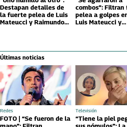
“Uno humilló al otro”:
“Se agarraron a
Destapan detalles de
combos”: Filtran 
la fuerte pelea de Luis
pelea a golpes e
Mateucci y Raimundo
Luis Mateucci y
Cerda en Volverías con
Raimundo Cerda
tu Ex 2
Volverías con tu 
Últimas noticias
Redes
Televisión
FOTO | “Se fueron de la
“Tiene la piel pe
mano”: Filtran
sus pómulos”: La