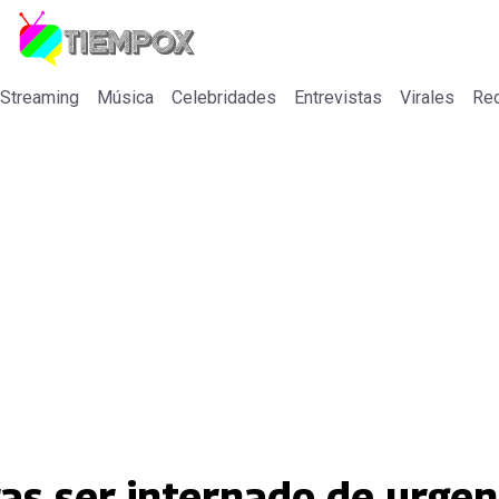
 Streaming
Música
Celebridades
Entrevistas
Virales
Re
as ser internado de urgen