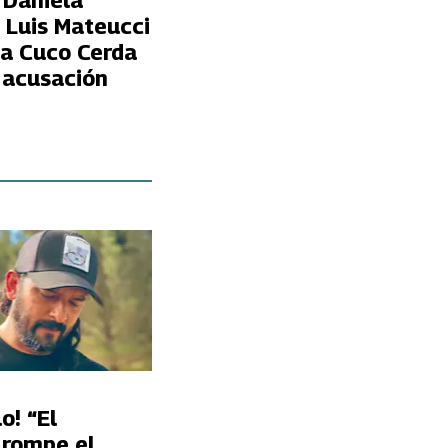
 Daniela
 Luis Mateucci
 a Cuco Cerda
 acusación
o! “El
 rompe el