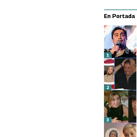
En Portada
1
2
3