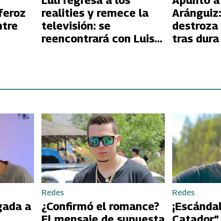
Luli regresa a los
Apuntó a
feroz
realities y remece la
Aránguiz:
ntre
televisión: se
destroza
reencontrará con Luis
tras dura
Mateucci en ¿Volverías
Ex 2
con tu ex? 2
Redes
Redes
gada a
¿Confirmó el romance?
¡Escándal
El mensaje de supuesta
Catador”