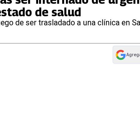
estado de salud
uego de ser trasladado a una clínica en S
Agreg
abre en nue