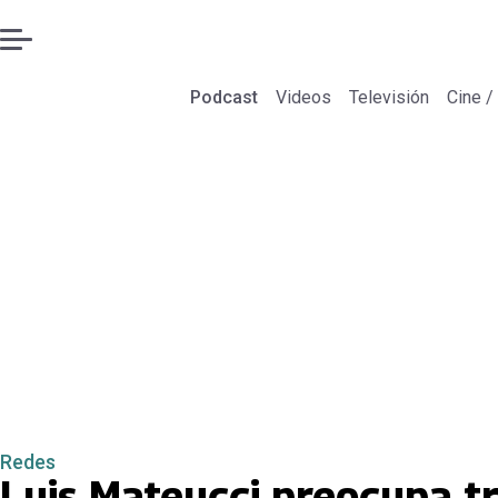
Podcast
Videos
Televisión
Cine /
Redes
Luis Mateucci preocupa tr