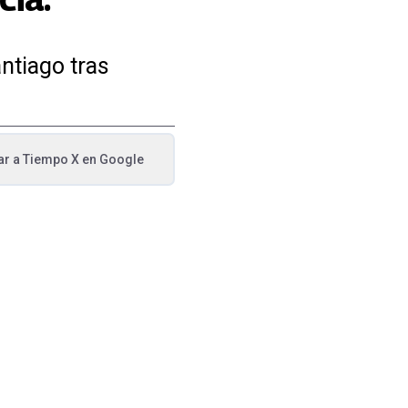
antiago tras
ar a
Tiempo X
en Google
va pestaña