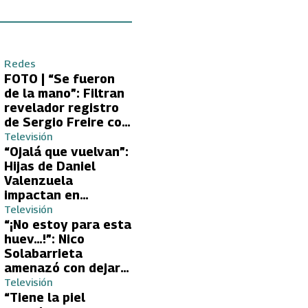
Redes
FOTO | “Se fueron
de la mano”: Filtran
revelador registro
de Sergio Freire con
supuesta nueva
Televisión
conquista
“Ojalá que vuelvan”:
Hijas de Daniel
Valenzuela
impactan en
Volverías con tu Ex
Televisión
2 con directa
“¡No estoy para esta
petición a su papá
huev…!”: Nico
sobre Yamila Reyna
Solabarrieta
amenazó con dejar
Volverías con tu Ex
Televisión
tras encontrón con
“Tiene la piel