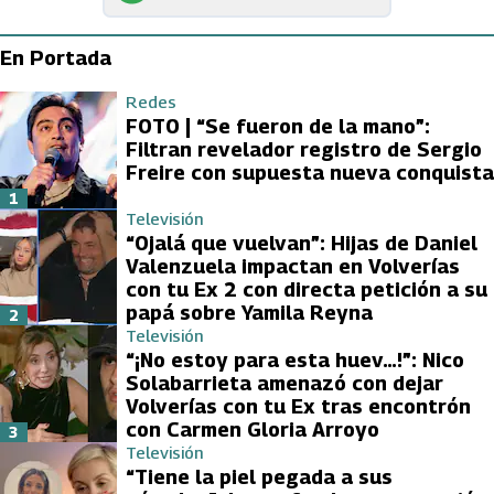
En Portada
Redes
FOTO | “Se fueron de la mano”:
Filtran revelador registro de Sergio
Freire con supuesta nueva conquista
1
Televisión
“Ojalá que vuelvan”: Hijas de Daniel
Valenzuela impactan en Volverías
con tu Ex 2 con directa petición a su
papá sobre Yamila Reyna
2
Televisión
“¡No estoy para esta huev…!”: Nico
Solabarrieta amenazó con dejar
Volverías con tu Ex tras encontrón
con Carmen Gloria Arroyo
3
Televisión
“Tiene la piel pegada a sus