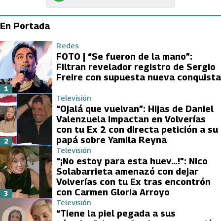
En Portada
Redes
FOTO | “Se fueron de la mano”:
Filtran revelador registro de Sergio
Freire con supuesta nueva conquista
1
Televisión
“Ojalá que vuelvan”: Hijas de Daniel
Valenzuela impactan en Volverías
con tu Ex 2 con directa petición a su
papá sobre Yamila Reyna
2
Televisión
“¡No estoy para esta huev…!”: Nico
Solabarrieta amenazó con dejar
Volverías con tu Ex tras encontrón
con Carmen Gloria Arroyo
3
Televisión
“Tiene la piel pegada a sus