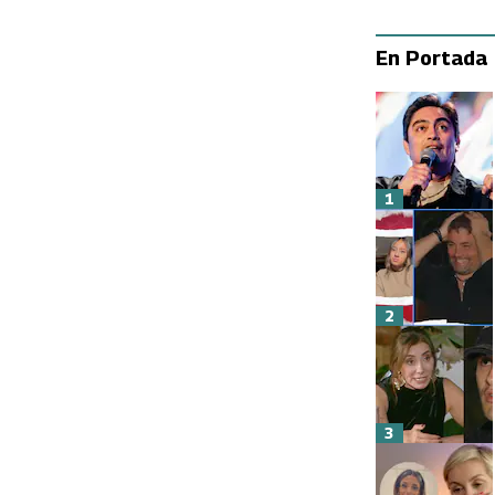
En Portada
1
2
3