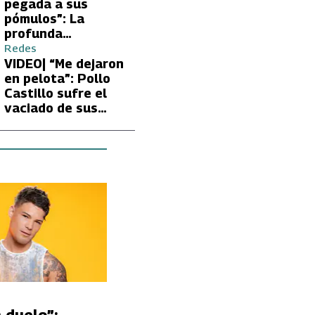
Carmen Gloria
pegada a sus
Arroyo
pómulos”: La
profunda
preocupación de
Redes
Fran García-
VIDEO| “Me dejaron
Huidobro por la
en pelota”: Pollo
extrema delgadez
Castillo sufre el
de Kathy Orellana
vaciado de sus
cuentas por
embargo del CAE