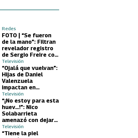
Redes
FOTO | “Se fueron
de la mano”: Filtran
revelador registro
de Sergio Freire con
supuesta nueva
Televisión
conquista
“Ojalá que vuelvan”:
Hijas de Daniel
Valenzuela
impactan en
Volverías con tu Ex
Televisión
2 con directa
“¡No estoy para esta
petición a su papá
huev…!”: Nico
sobre Yamila Reyna
Solabarrieta
amenazó con dejar
Volverías con tu Ex
Televisión
tras encontrón con
“Tiene la piel