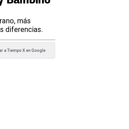
irano, más
s diferencias.
ar a
Tiempo X
en Google
va pestaña