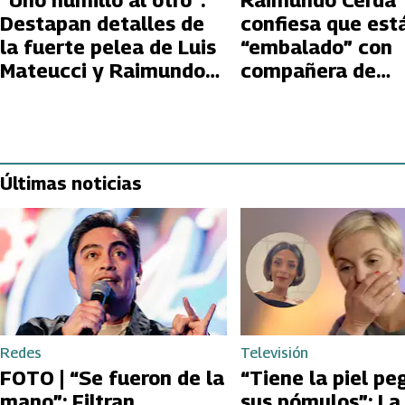
“Uno humilló al otro”:
Raimundo Cerda
Destapan detalles de
confiesa que est
la fuerte pelea de Luis
“embalado” con
Mateucci y Raimundo
compañera de
Cerda en Volverías con
Volverías con tu 
tu Ex 2
Igual no puede ol
a Faloon Larragu
Últimas noticias
Redes
Televisión
FOTO | “Se fueron de la
“Tiene la piel pe
mano”: Filtran
sus pómulos”: La