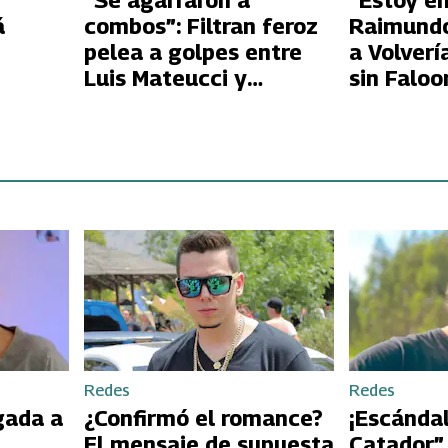
“Se agarraron a
“Estoy en
á
combos”: Filtran feroz
Raimundo
pelea a golpes entre
a Volverí
Luis Mateucci y
sin Faloo
Ex 2:
Raimundo Cerda
tras term
vidar
Volverías con tu Ex 2
relación
ibel
Redes
Redes
gada a
¿Confirmó el romance?
¡Escándal
El mensaje de supuesta
Catador”