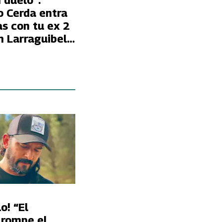
 duelo”:
 Cerda entra
as con tu ex 2
n Larraguibel
inar su
o! “El
 rompe el