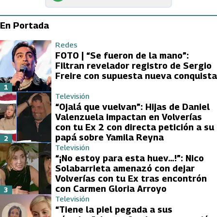
En Portada
Redes
FOTO | “Se fueron de la mano”:
Filtran revelador registro de Sergio
Freire con supuesta nueva conquista
1
Televisión
“Ojalá que vuelvan”: Hijas de Daniel
Valenzuela impactan en Volverías
con tu Ex 2 con directa petición a su
papá sobre Yamila Reyna
2
Televisión
“¡No estoy para esta huev…!”: Nico
Solabarrieta amenazó con dejar
Volverías con tu Ex tras encontrón
con Carmen Gloria Arroyo
3
Televisión
“Tiene la piel pegada a sus