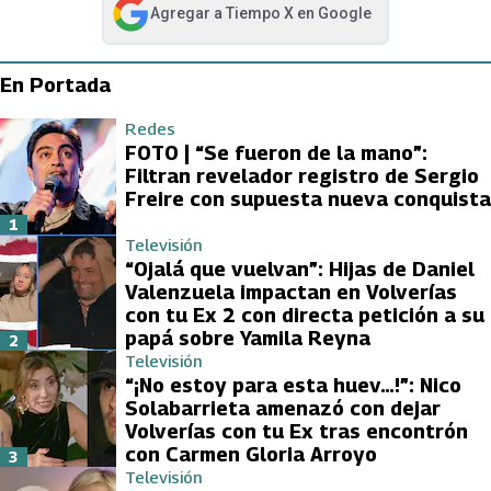
Agregar a
Tiempo X
en Google
abre en nueva pestaña
En Portada
Redes
FOTO | “Se fueron de la mano”:
Filtran revelador registro de Sergio
Freire con supuesta nueva conquista
1
Televisión
“Ojalá que vuelvan”: Hijas de Daniel
Valenzuela impactan en Volverías
con tu Ex 2 con directa petición a su
papá sobre Yamila Reyna
2
Televisión
“¡No estoy para esta huev…!”: Nico
Solabarrieta amenazó con dejar
Volverías con tu Ex tras encontrón
con Carmen Gloria Arroyo
3
Televisión