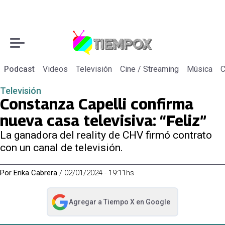
Podcast
Videos
Televisión
Cine / Streaming
Música
C
Televisión
Constanza Capelli confirma
nueva casa televisiva: “Feliz”
La ganadora del reality de CHV firmó contrato
con un canal de televisión.
Por
Erika Cabrera
/
02/01/2024 - 19:11hs
Agregar a
Tiempo X
en Google
abre en nueva pestaña