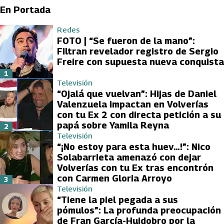
En Portada
Redes
FOTO | “Se fueron de la mano”:
Filtran revelador registro de Sergio
Freire con supuesta nueva conquista
1
Televisión
“Ojalá que vuelvan”: Hijas de Daniel
Valenzuela impactan en Volverías
con tu Ex 2 con directa petición a su
papá sobre Yamila Reyna
2
Televisión
“¡No estoy para esta huev…!”: Nico
Solabarrieta amenazó con dejar
Volverías con tu Ex tras encontrón
con Carmen Gloria Arroyo
3
Televisión
“Tiene la piel pegada a sus
pómulos”: La profunda preocupación
de Fran García-Huidobro por la