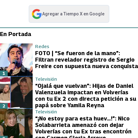
Agregar a
Tiempo X
en Google
abre en nueva pestaña
En Portada
Redes
FOTO | “Se fueron de la mano”:
Filtran revelador registro de Sergio
Freire con supuesta nueva conquista
1
Televisión
“Ojalá que vuelvan”: Hijas de Daniel
Valenzuela impactan en Volverías
con tu Ex 2 con directa petición a su
papá sobre Yamila Reyna
2
Televisión
“¡No estoy para esta huev…!”: Nico
Solabarrieta amenazó con dejar
Volverías con tu Ex tras encontrón
con Carmen Gloria Arroyo