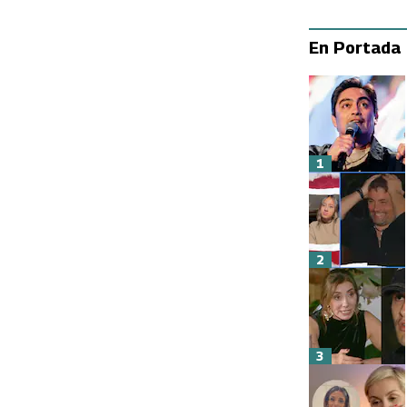
En Portada
1
2
3