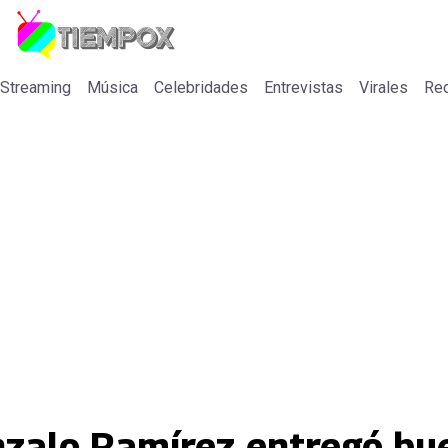
 Streaming
Música
Celebridades
Entrevistas
Virales
Re
onzalo Ramírez entregó bu