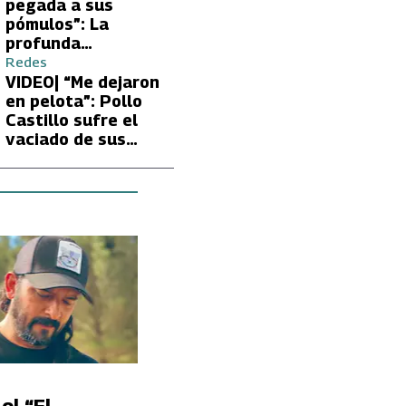
Carmen Gloria
pegada a sus
Arroyo
pómulos”: La
profunda
preocupación de
Redes
Fran García-
VIDEO| “Me dejaron
Huidobro por la
en pelota”: Pollo
extrema delgadez
Castillo sufre el
de Kathy Orellana
vaciado de sus
cuentas por
embargo del CAE