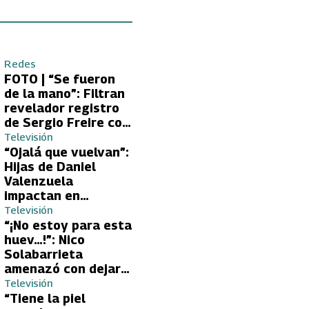
Redes
FOTO | “Se fueron
de la mano”: Filtran
revelador registro
de Sergio Freire con
supuesta nueva
Televisión
conquista
“Ojalá que vuelvan”:
Hijas de Daniel
Valenzuela
impactan en
Volverías con tu Ex
Televisión
2 con directa
“¡No estoy para esta
petición a su papá
huev…!”: Nico
sobre Yamila Reyna
Solabarrieta
amenazó con dejar
Volverías con tu Ex
Televisión
tras encontrón con
“Tiene la piel