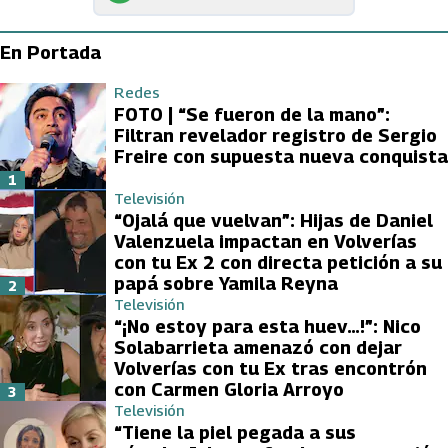
En Portada
Redes
FOTO | “Se fueron de la mano”:
Filtran revelador registro de Sergio
Freire con supuesta nueva conquista
1
Televisión
“Ojalá que vuelvan”: Hijas de Daniel
Valenzuela impactan en Volverías
con tu Ex 2 con directa petición a su
papá sobre Yamila Reyna
2
Televisión
“¡No estoy para esta huev…!”: Nico
Solabarrieta amenazó con dejar
Volverías con tu Ex tras encontrón
con Carmen Gloria Arroyo
3
Televisión
“Tiene la piel pegada a sus