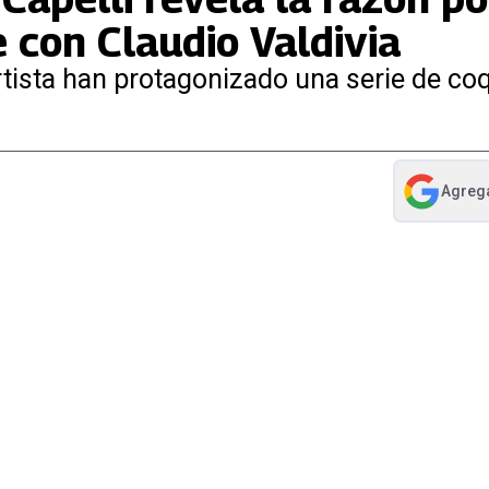
 con Claudio Valdivia
tista han protagonizado una serie de co
Agreg
abre en nue