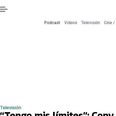
Podcast
Videos
Televisión
Cine /
Televisión
“Tengo mis límites”: Cony 