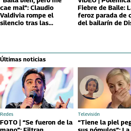
“Baila bien, pero me
VIDEO | Polémica
cae mal”: Claudio
Fiebre de Baile: 
Valdivia rompe el
feroz parada de 
silencio tras las
del bailarín de Di
críticas que recibe en
Ramos a Claudio
Fiebre de Baile
Valdivia
Últimas noticias
Redes
Televisión
FOTO | “Se fueron de la
“Tiene la piel pe
mano”: Filtran
sus pómulos”: La