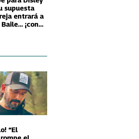
e para Disley
u supuesta
eja entrará a
 Baile… ¡con
o! “El
 rompe el