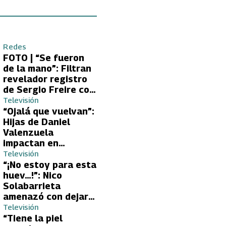
Redes
FOTO | “Se fueron
de la mano”: Filtran
revelador registro
de Sergio Freire con
supuesta nueva
Televisión
conquista
“Ojalá que vuelvan”:
Hijas de Daniel
Valenzuela
impactan en
Volverías con tu Ex
Televisión
2 con directa
“¡No estoy para esta
petición a su papá
huev…!”: Nico
sobre Yamila Reyna
Solabarrieta
amenazó con dejar
Volverías con tu Ex
Televisión
tras encontrón con
“Tiene la piel