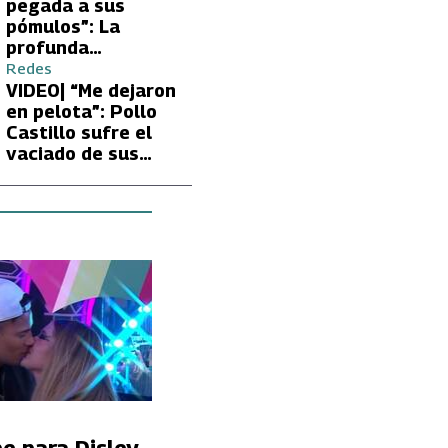
Carmen Gloria
pegada a sus
Arroyo
pómulos”: La
profunda
preocupación de
Redes
Fran García-
VIDEO| “Me dejaron
Huidobro por la
en pelota”: Pollo
extrema delgadez
Castillo sufre el
de Kathy Orellana
vaciado de sus
cuentas por
embargo del CAE