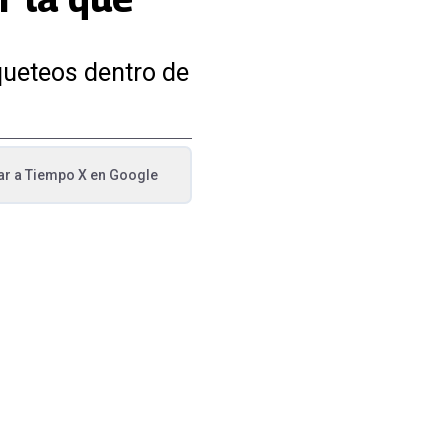
queteos dentro de
ar a
Tiempo X
en Google
va pestaña