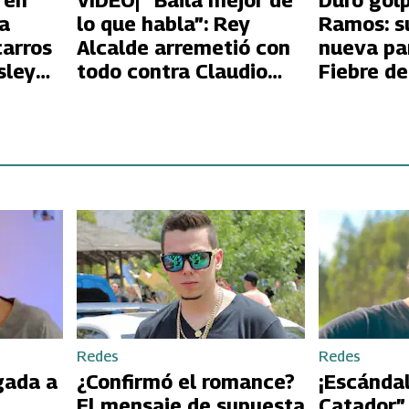
 en
VIDEO| “Baila mejor de
Duro golp
La
lo que habla”: Rey
Ramos: s
carros
Alcalde arremetió con
nueva par
sley
todo contra Claudio
Fiebre de
Valdivia
su ex!
Redes
Redes
gada a
¿Confirmó el romance?
¡Escándal
El mensaje de supuesta
Catador”