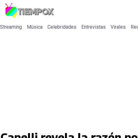
 Streaming
Música
Celebridades
Entrevistas
Virales
Re
Capelli revela la razón po