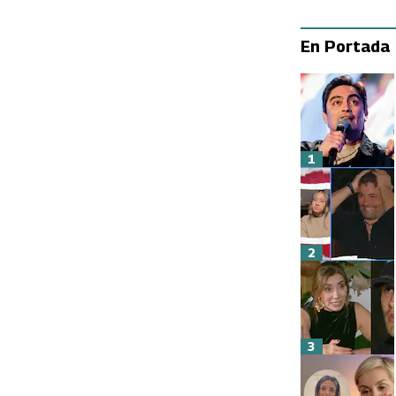
En Portada
1
2
3