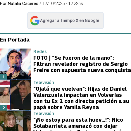
Por
Natalia Cáceres
/
17/10/2025 - 12:23hs
Agregar a
Tiempo X
en Google
abre en nueva pestaña
En Portada
Redes
FOTO | “Se fueron de la mano”:
Filtran revelador registro de Sergio
Freire con supuesta nueva conquista
1
Televisión
“Ojalá que vuelvan”: Hijas de Daniel
Valenzuela impactan en Volverías
con tu Ex 2 con directa petición a su
papá sobre Yamila Reyna
2
Televisión
“¡No estoy para esta huev…!”: Nico
Solabarrieta amenazó con dejar