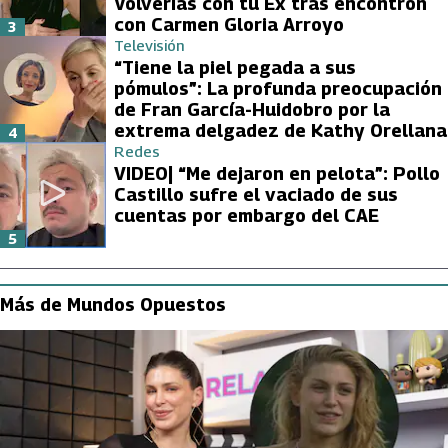
Volverías con tu Ex tras encontrón
con Carmen Gloria Arroyo
3
Televisión
“Tiene la piel pegada a sus
pómulos”: La profunda preocupación
de Fran García-Huidobro por la
extrema delgadez de Kathy Orellana
4
Redes
VIDEO| “Me dejaron en pelota”: Pollo
Castillo sufre el vaciado de sus
cuentas por embargo del CAE
5
Más de Mundos Opuestos