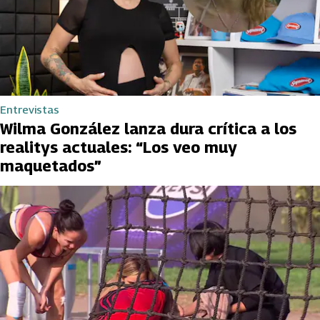
Entrevistas
Wilma González lanza dura crítica a los
realitys actuales: “Los veo muy
maquetados”