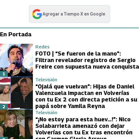
Agregar a
Tiempo X
en Google
abre en nueva pestaña
En Portada
Redes
FOTO | “Se fueron de la mano”:
Filtran revelador registro de Sergio
Freire con supuesta nueva conquista
1
Televisión
“Ojalá que vuelvan”: Hijas de Daniel
Valenzuela impactan en Volverías
con tu Ex 2 con directa petición a su
papá sobre Yamila Reyna
2
Televisión
“¡No estoy para esta huev…!”: Nico
Solabarrieta amenazó con dejar
Volverías con tu Ex tras encontrón
con Carmen Gloria Arroyo