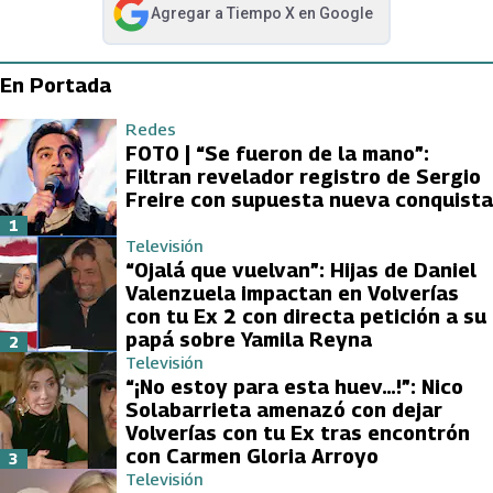
Agregar a
Tiempo X
en Google
abre en nueva pestaña
En Portada
Redes
FOTO | “Se fueron de la mano”:
Filtran revelador registro de Sergio
Freire con supuesta nueva conquista
1
Televisión
“Ojalá que vuelvan”: Hijas de Daniel
Valenzuela impactan en Volverías
con tu Ex 2 con directa petición a su
papá sobre Yamila Reyna
2
Televisión
“¡No estoy para esta huev…!”: Nico
Solabarrieta amenazó con dejar
Volverías con tu Ex tras encontrón
con Carmen Gloria Arroyo
3
Televisión