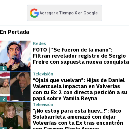
Agregar a
Tiempo X
en Google
abre en nueva pestaña
En Portada
Redes
FOTO | “Se fueron de la mano”:
Filtran revelador registro de Sergio
Freire con supuesta nueva conquista
1
Televisión
“Ojalá que vuelvan”: Hijas de Daniel
Valenzuela impactan en Volverías
con tu Ex 2 con directa petición a su
papá sobre Yamila Reyna
2
Televisión
“¡No estoy para esta huev…!”: Nico
Solabarrieta amenazó con dejar
Volverías con tu Ex tras encontrón
con Carmen Gloria Arroyo