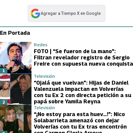
Agregar a
Tiempo X
en Google
abre en nueva pestaña
En Portada
Redes
FOTO | “Se fueron de la mano”:
Filtran revelador registro de Sergio
Freire con supuesta nueva conquista
1
Televisión
“Ojalá que vuelvan”: Hijas de Daniel
Valenzuela impactan en Volverías
con tu Ex 2 con directa petición a su
papá sobre Yamila Reyna
2
Televisión
“¡No estoy para esta huev…!”: Nico
Solabarrieta amenazó con dejar
Volverías con tu Ex tras encontrón
con Carmen Gloria Arroyo