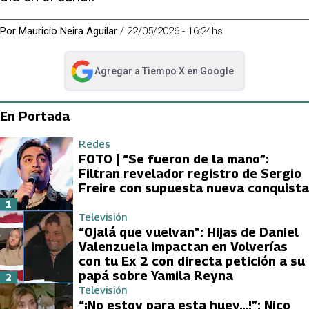
Por
Mauricio Neira Aguilar
/
22/05/2026 - 16:24hs
Agregar a
Tiempo X
en Google
abre en nueva pestaña
En Portada
Redes
FOTO | “Se fueron de la mano”:
Filtran revelador registro de Sergio
Freire con supuesta nueva conquista
1
Televisión
“Ojalá que vuelvan”: Hijas de Daniel
Valenzuela impactan en Volverías
con tu Ex 2 con directa petición a su
papá sobre Yamila Reyna
2
Televisión
“¡No estoy para esta huev…!”: Nico