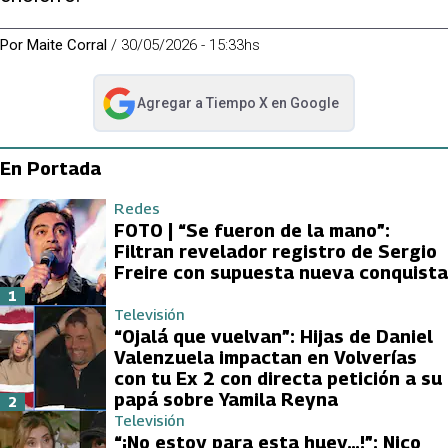
Por
Maite Corral
/
30/05/2026 - 15:33hs
Agregar a
Tiempo X
en Google
abre en nueva pestaña
En Portada
Redes
FOTO | “Se fueron de la mano”:
Filtran revelador registro de Sergio
Freire con supuesta nueva conquista
1
Televisión
“Ojalá que vuelvan”: Hijas de Daniel
Valenzuela impactan en Volverías
con tu Ex 2 con directa petición a su
papá sobre Yamila Reyna
2
Televisión
“¡No estoy para esta huev…!”: Nico