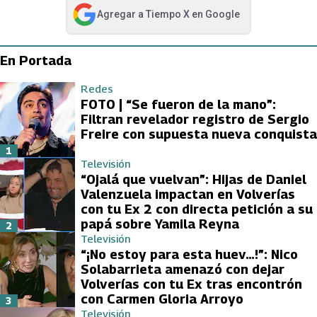
Agregar a
Tiempo X
en Google
abre en nueva pestaña
En Portada
Redes
FOTO | “Se fueron de la mano”:
Filtran revelador registro de Sergio
Freire con supuesta nueva conquista
1
Televisión
“Ojalá que vuelvan”: Hijas de Daniel
Valenzuela impactan en Volverías
con tu Ex 2 con directa petición a su
papá sobre Yamila Reyna
2
Televisión
“¡No estoy para esta huev…!”: Nico
Solabarrieta amenazó con dejar
Volverías con tu Ex tras encontrón
con Carmen Gloria Arroyo
3
Televisión