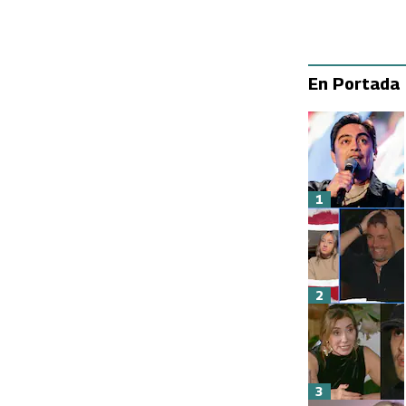
En Portada
1
2
3