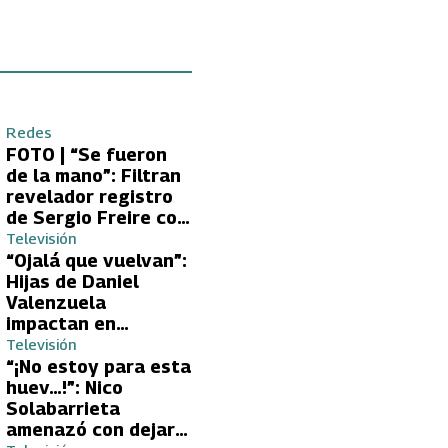
Redes
FOTO | “Se fueron
de la mano”: Filtran
revelador registro
de Sergio Freire con
supuesta nueva
Televisión
conquista
“Ojalá que vuelvan”:
Hijas de Daniel
Valenzuela
impactan en
Volverías con tu Ex
Televisión
2 con directa
“¡No estoy para esta
petición a su papá
huev…!”: Nico
sobre Yamila Reyna
Solabarrieta
amenazó con dejar