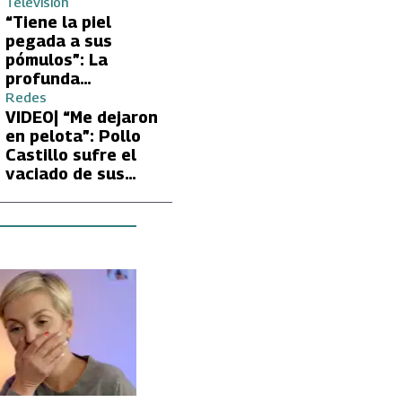
Volverías con tu Ex
Televisión
tras encontrón con
“Tiene la piel
Carmen Gloria
pegada a sus
Arroyo
pómulos”: La
profunda
preocupación de
Redes
Fran García-
VIDEO| “Me dejaron
Huidobro por la
en pelota”: Pollo
extrema delgadez
Castillo sufre el
de Kathy Orellana
vaciado de sus
cuentas por
embargo del CAE