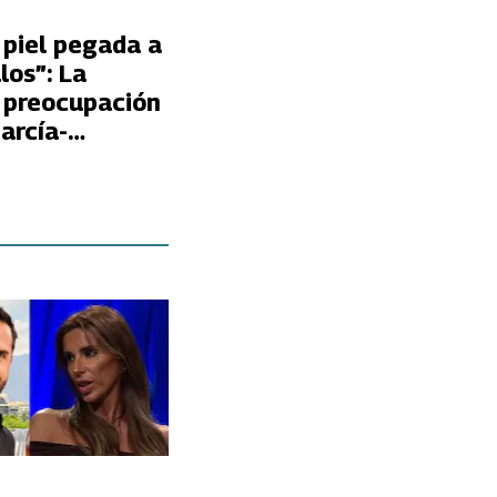
 piel pegada a
los”: La
 preocupación
arcía-
por la
delgadez de
ellana