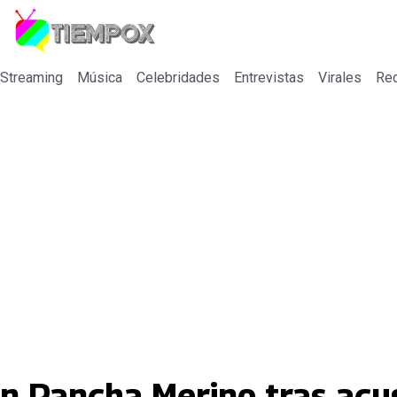
 Streaming
Música
Celebridades
Entrevistas
Virales
Re
on Pancha Merino tras acu