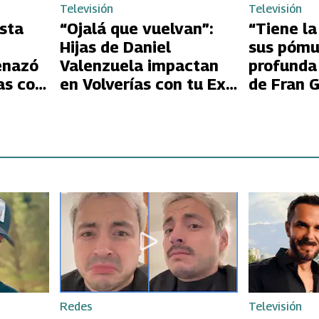
Televisión
Televisión
esta
“Ojalá que vuelvan”:
“Tiene la
Hijas de Daniel
sus pómu
enazó
Valenzuela impactan
profunda
as con
en Volverías con tu Ex
de Fran G
trón
2 con directa petición a
Huidobro 
ia
su papá sobre Yamila
extrema 
Reyna
Kathy Or
Redes
Televisión