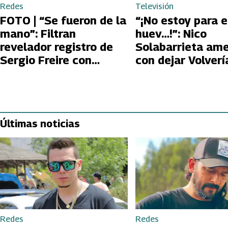
Redes
Televisión
FOTO | “Se fueron de la
“¡No estoy para 
mano”: Filtran
huev…!”: Nico
revelador registro de
Solabarrieta am
Sergio Freire con
con dejar Volverí
supuesta nueva
tu Ex tras encon
conquista
con Carmen Glor
Arroyo
Últimas noticias
Redes
Redes