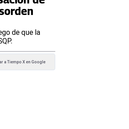
esorden
ego de que la
SQP.
ar a
Tiempo X
en Google
va pestaña