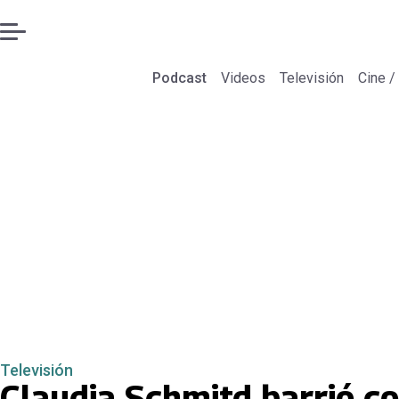
Podcast
Videos
Televisión
Cine /
Televisión
Claudia Schmitd barrió c