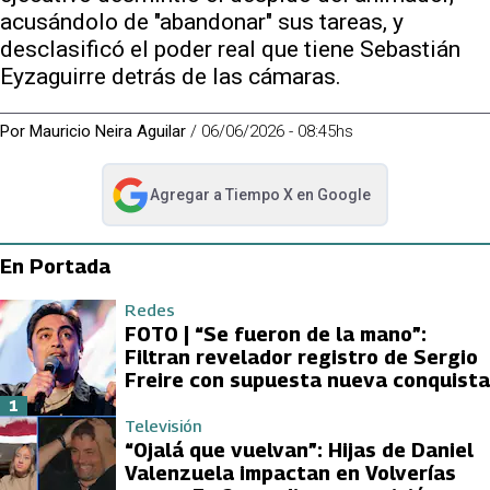
acusándolo de "abandonar" sus tareas, y
desclasificó el poder real que tiene Sebastián
Eyzaguirre detrás de las cámaras.
Por
Mauricio Neira Aguilar
/
06/06/2026 - 08:45hs
Agregar a
Tiempo X
en Google
abre en nueva pestaña
En Portada
Redes
FOTO | “Se fueron de la mano”:
Filtran revelador registro de Sergio
Freire con supuesta nueva conquista
1
Televisión
“Ojalá que vuelvan”: Hijas de Daniel
Valenzuela impactan en Volverías