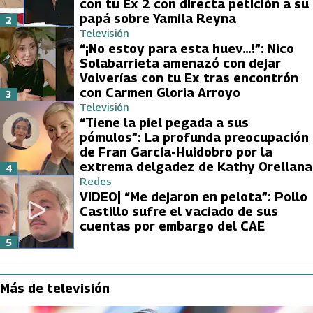
con tu Ex 2 con directa petición a su
papá sobre Yamila Reyna
2
Televisión
“¡No estoy para esta huev…!”: Nico
Solabarrieta amenazó con dejar
Volverías con tu Ex tras encontrón
con Carmen Gloria Arroyo
3
Televisión
“Tiene la piel pegada a sus
pómulos”: La profunda preocupación
de Fran García-Huidobro por la
extrema delgadez de Kathy Orellana
4
Redes
VIDEO| “Me dejaron en pelota”: Pollo
Castillo sufre el vaciado de sus
cuentas por embargo del CAE
5
Más de televisión