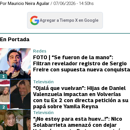
Por
Mauricio Neira Aguilar
/
07/06/2026 - 14:50hs
Agregar a
Tiempo X
en Google
abre en nueva pestaña
En Portada
Redes
FOTO | “Se fueron de la mano”:
Filtran revelador registro de Sergio
Freire con supuesta nueva conquista
1
Televisión
“Ojalá que vuelvan”: Hijas de Daniel
Valenzuela impactan en Volverías
con tu Ex 2 con directa petición a su
papá sobre Yamila Reyna
2
Televisión
“¡No estoy para esta huev…!”: Nico
Solabarrieta amenazó con dejar