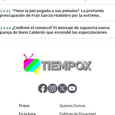
papá sobre Yamila Reyna
“Tiene la piel pegada a sus pómulos”: La profunda
14:41
preocupación de Fran García-Huidobro por la extrema
delgadez de Kathy Orellana
¿Confirmó el romance? El mensaje de supuesta nueva
14:44
pareja de Nano Calderón que encendió las especulaciones
abre en nueva pestaña
abre en nueva pestaña
abre en nueva pestaña
abre en nueva pestaña
abre en nueva pestaña
Prime
Quienes Somos
abre en nueva pestaña
En la hora
Políticas de Privacidad