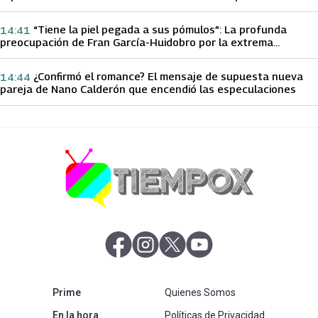
papá sobre Yamila Reyna
“Tiene la piel pegada a sus pómulos”: La profunda
14:41
preocupación de Fran García-Huidobro por la extrema
delgadez de Kathy Orellana
¿Confirmó el romance? El mensaje de supuesta nueva
14:44
pareja de Nano Calderón que encendió las especulaciones
abre en nueva pestaña
abre en nueva pestaña
abre en nueva pestaña
abre en nueva pestaña
abre en nueva pestaña
Prime
Quienes Somos
abre en nueva pestaña
En la hora
Políticas de Privacidad