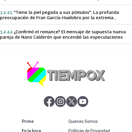
papá sobre Yamila Reyna
“Tiene la piel pegada a sus pómulos”: La profunda
14:41
preocupación de Fran García-Huidobro por la extrema
delgadez de Kathy Orellana
¿Confirmó el romance? El mensaje de supuesta nueva
14:44
pareja de Nano Calderón que encendió las especulaciones
abre en nueva pestaña
abre en nueva pestaña
abre en nueva pestaña
abre en nueva pestaña
abre en nueva pestaña
Prime
Quienes Somos
abre en nueva pestaña
En la hora
Políticas de Privacidad