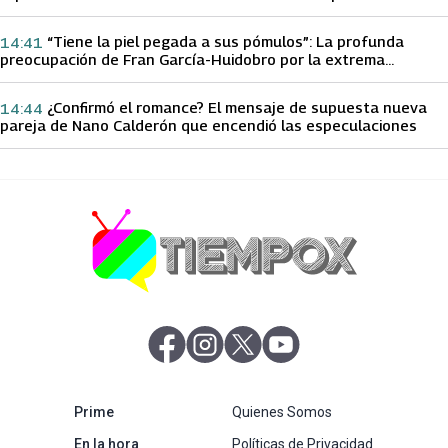
papá sobre Yamila Reyna
“Tiene la piel pegada a sus pómulos”: La profunda
14:41
preocupación de Fran García-Huidobro por la extrema
delgadez de Kathy Orellana
¿Confirmó el romance? El mensaje de supuesta nueva
14:44
pareja de Nano Calderón que encendió las especulaciones
abre en nueva pestaña
abre en nueva pestaña
abre en nueva pestaña
abre en nueva pestaña
abre en nueva pestaña
Prime
Quienes Somos
abre en nueva pestaña
En la hora
Políticas de Privacidad