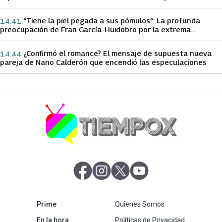
papá sobre Yamila Reyna
“Tiene la piel pegada a sus pómulos”: La profunda
14:41
preocupación de Fran García-Huidobro por la extrema
delgadez de Kathy Orellana
¿Confirmó el romance? El mensaje de supuesta nueva
14:44
pareja de Nano Calderón que encendió las especulaciones
abre en nueva pestaña
abre en nueva pestaña
abre en nueva pestaña
abre en nueva pestaña
abre en nueva pestaña
Prime
Quienes Somos
abre en nueva pestaña
En la hora
Políticas de Privacidad