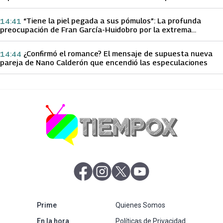
papá sobre Yamila Reyna
“Tiene la piel pegada a sus pómulos”: La profunda
14:41
preocupación de Fran García-Huidobro por la extrema
delgadez de Kathy Orellana
¿Confirmó el romance? El mensaje de supuesta nueva
14:44
pareja de Nano Calderón que encendió las especulaciones
abre en nueva pestaña
abre en nueva pestaña
abre en nueva pestaña
abre en nueva pestaña
abre en nueva pestaña
Prime
Quienes Somos
abre en nueva pestaña
En la hora
Políticas de Privacidad