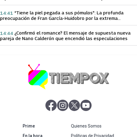
papá sobre Yamila Reyna
“Tiene la piel pegada a sus pómulos”: La profunda
14:41
preocupación de Fran García-Huidobro por la extrema
delgadez de Kathy Orellana
¿Confirmó el romance? El mensaje de supuesta nueva
14:44
pareja de Nano Calderón que encendió las especulaciones
abre en nueva pestaña
abre en nueva pestaña
abre en nueva pestaña
abre en nueva pestaña
abre en nueva pestaña
Prime
Quienes Somos
abre en nueva pestaña
En la hora
Políticas de Privacidad