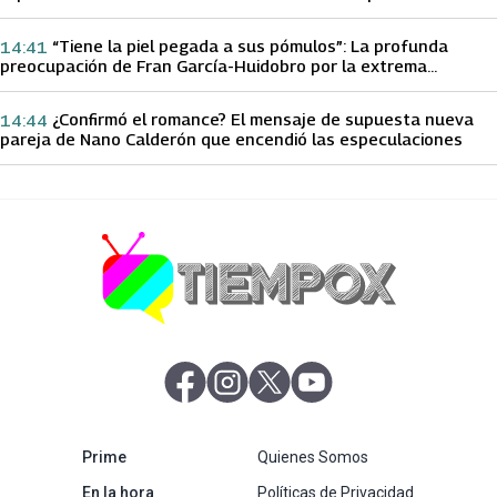
papá sobre Yamila Reyna
“Tiene la piel pegada a sus pómulos”: La profunda
14:41
preocupación de Fran García-Huidobro por la extrema
delgadez de Kathy Orellana
¿Confirmó el romance? El mensaje de supuesta nueva
14:44
pareja de Nano Calderón que encendió las especulaciones
abre en nueva pestaña
abre en nueva pestaña
abre en nueva pestaña
abre en nueva pestaña
abre en nueva pestaña
Prime
Quienes Somos
abre en nueva pestaña
En la hora
Políticas de Privacidad