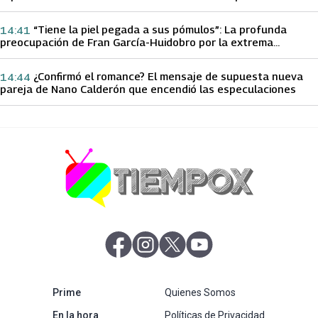
papá sobre Yamila Reyna
“Tiene la piel pegada a sus pómulos”: La profunda
14:41
preocupación de Fran García-Huidobro por la extrema
delgadez de Kathy Orellana
¿Confirmó el romance? El mensaje de supuesta nueva
14:44
pareja de Nano Calderón que encendió las especulaciones
abre en nueva pestaña
abre en nueva pestaña
abre en nueva pestaña
abre en nueva pestaña
abre en nueva pestaña
Prime
Quienes Somos
abre en nueva pestaña
En la hora
Políticas de Privacidad