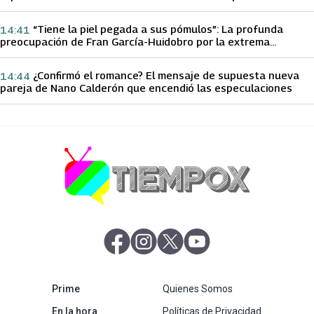
papá sobre Yamila Reyna
“Tiene la piel pegada a sus pómulos”: La profunda
14:41
preocupación de Fran García-Huidobro por la extrema
delgadez de Kathy Orellana
¿Confirmó el romance? El mensaje de supuesta nueva
14:44
pareja de Nano Calderón que encendió las especulaciones
abre en nueva pestaña
abre en nueva pestaña
abre en nueva pestaña
abre en nueva pestaña
abre en nueva pestaña
Prime
Quienes Somos
abre en nueva pestaña
En la hora
Políticas de Privacidad