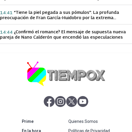
papá sobre Yamila Reyna
“Tiene la piel pegada a sus pómulos”: La profunda
14:41
preocupación de Fran García-Huidobro por la extrema
delgadez de Kathy Orellana
¿Confirmó el romance? El mensaje de supuesta nueva
14:44
pareja de Nano Calderón que encendió las especulaciones
abre en nueva pestaña
abre en nueva pestaña
abre en nueva pestaña
abre en nueva pestaña
abre en nueva pestaña
Prime
Quienes Somos
abre en nueva pestaña
En la hora
Políticas de Privacidad