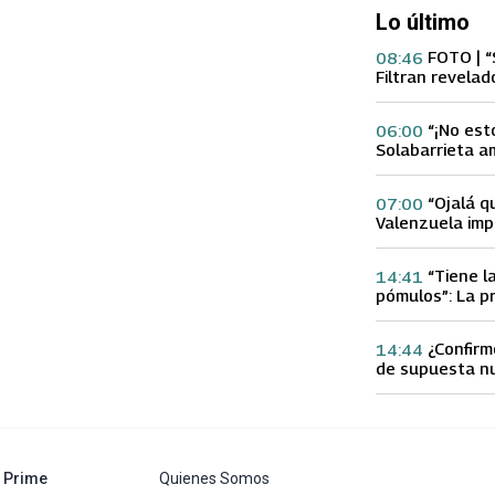
Lo último
FOTO | “
08:46
Filtran revelad
con supuesta 
“¡No est
06:00
Solabarrieta a
con tu Ex tras
Gloria Arroyo
“Ojalá q
07:00
Valenzuela imp
Ex 2 con direc
Yamila Reyna
“Tiene l
14:41
pómulos”: La p
Fran García-Hu
delgadez de K
¿Confirm
14:44
de supuesta n
Calderón que e
especulacione
abre en nueva pestaña
Prime
Quienes Somos