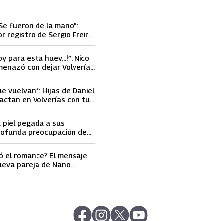
Se fueron de la mano”:
or registro de Sergio Freire
nueva conquista
oy para esta huev…!”: Nico
menazó con dejar Volverías
 encontrón con Carmen
ue vuelvan”: Hijas de Daniel
actan en Volverías con tu
ta petición a su papá sobre
a piel pegada a sus
rofunda preocupación de
idobro por la extrema
athy Orellana
ó el romance? El mensaje
ueva pareja de Nano
ncendió las
s
abre en nueva pestaña
abre en nueva pestaña
abre en nueva pestaña
abre en nueva pestaña