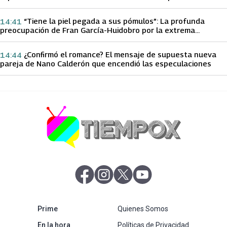
papá sobre Yamila Reyna
“Tiene la piel pegada a sus pómulos”: La profunda
14:41
preocupación de Fran García-Huidobro por la extrema
delgadez de Kathy Orellana
¿Confirmó el romance? El mensaje de supuesta nueva
14:44
pareja de Nano Calderón que encendió las especulaciones
abre en nueva pestaña
abre en nueva pestaña
abre en nueva pestaña
abre en nueva pestaña
abre en nueva pestaña
Prime
Quienes Somos
abre en nueva pestaña
En la hora
Políticas de Privacidad