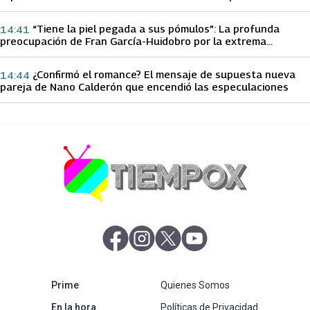
papá sobre Yamila Reyna
“Tiene la piel pegada a sus pómulos”: La profunda
14:41
preocupación de Fran García-Huidobro por la extrema
delgadez de Kathy Orellana
¿Confirmó el romance? El mensaje de supuesta nueva
14:44
pareja de Nano Calderón que encendió las especulaciones
abre en nueva pestaña
abre en nueva pestaña
abre en nueva pestaña
abre en nueva pestaña
abre en nueva pestaña
Prime
Quienes Somos
abre en nueva pestaña
En la hora
Políticas de Privacidad