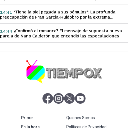
papá sobre Yamila Reyna
“Tiene la piel pegada a sus pómulos”: La profunda
14:41
preocupación de Fran García-Huidobro por la extrema
delgadez de Kathy Orellana
¿Confirmó el romance? El mensaje de supuesta nueva
14:44
pareja de Nano Calderón que encendió las especulaciones
abre en nueva pestaña
abre en nueva pestaña
abre en nueva pestaña
abre en nueva pestaña
abre en nueva pestaña
Prime
Quienes Somos
abre en nueva pestaña
En la hora
Políticas de Privacidad