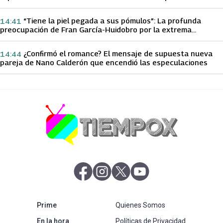
papá sobre Yamila Reyna
“Tiene la piel pegada a sus pómulos”: La profunda
14:41
preocupación de Fran García-Huidobro por la extrema
delgadez de Kathy Orellana
¿Confirmó el romance? El mensaje de supuesta nueva
14:44
pareja de Nano Calderón que encendió las especulaciones
abre en nueva pestaña
abre en nueva pestaña
abre en nueva pestaña
abre en nueva pestaña
abre en nueva pestaña
Prime
Quienes Somos
abre en nueva pestaña
En la hora
Políticas de Privacidad