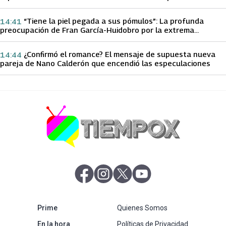
papá sobre Yamila Reyna
“Tiene la piel pegada a sus pómulos”: La profunda
14:41
preocupación de Fran García-Huidobro por la extrema
delgadez de Kathy Orellana
¿Confirmó el romance? El mensaje de supuesta nueva
14:44
pareja de Nano Calderón que encendió las especulaciones
abre en nueva pestaña
abre en nueva pestaña
abre en nueva pestaña
abre en nueva pestaña
abre en nueva pestaña
Prime
Quienes Somos
abre en nueva pestaña
En la hora
Políticas de Privacidad