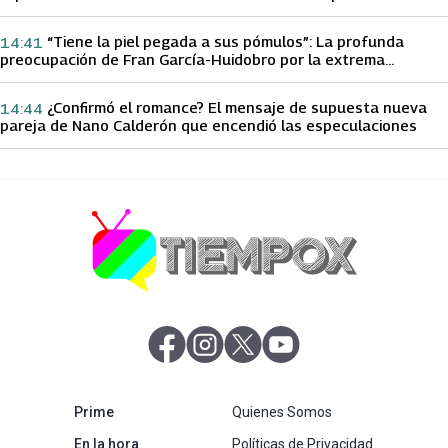
papá sobre Yamila Reyna
“Tiene la piel pegada a sus pómulos”: La profunda
14:41
preocupación de Fran García-Huidobro por la extrema
delgadez de Kathy Orellana
¿Confirmó el romance? El mensaje de supuesta nueva
14:44
pareja de Nano Calderón que encendió las especulaciones
abre en nueva pestaña
abre en nueva pestaña
abre en nueva pestaña
abre en nueva pestaña
abre en nueva pestaña
Prime
Quienes Somos
abre en nueva pestaña
En la hora
Políticas de Privacidad