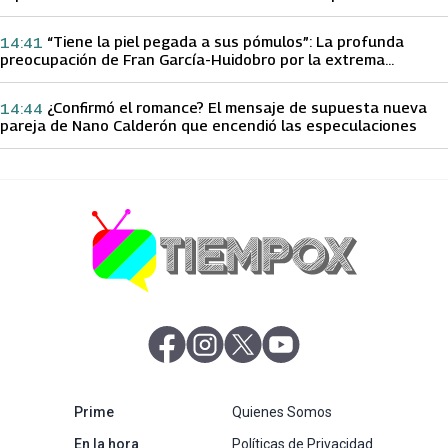
papá sobre Yamila Reyna
“Tiene la piel pegada a sus pómulos”: La profunda
14:41
preocupación de Fran García-Huidobro por la extrema
delgadez de Kathy Orellana
¿Confirmó el romance? El mensaje de supuesta nueva
14:44
pareja de Nano Calderón que encendió las especulaciones
abre en nueva pestaña
abre en nueva pestaña
abre en nueva pestaña
abre en nueva pestaña
abre en nueva pestaña
Prime
Quienes Somos
abre en nueva pestaña
En la hora
Políticas de Privacidad