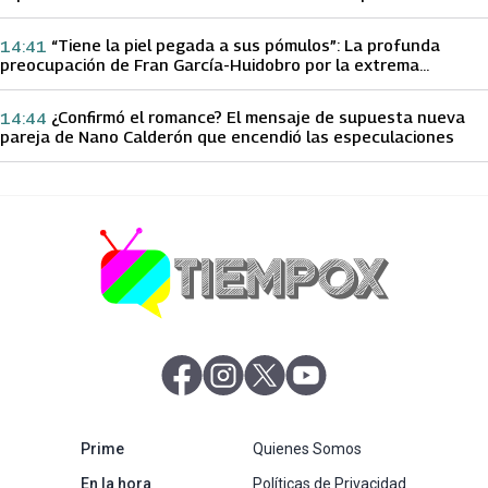
papá sobre Yamila Reyna
“Tiene la piel pegada a sus pómulos”: La profunda
14:41
preocupación de Fran García-Huidobro por la extrema
delgadez de Kathy Orellana
¿Confirmó el romance? El mensaje de supuesta nueva
14:44
pareja de Nano Calderón que encendió las especulaciones
abre en nueva pestaña
abre en nueva pestaña
abre en nueva pestaña
abre en nueva pestaña
abre en nueva pestaña
Prime
Quienes Somos
abre en nueva pestaña
En la hora
Políticas de Privacidad