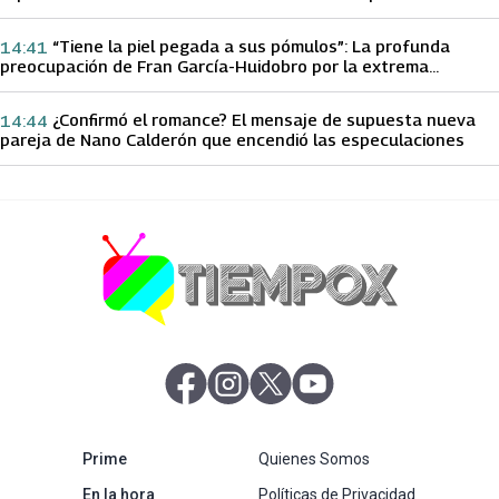
papá sobre Yamila Reyna
“Tiene la piel pegada a sus pómulos”: La profunda
14:41
preocupación de Fran García-Huidobro por la extrema
delgadez de Kathy Orellana
¿Confirmó el romance? El mensaje de supuesta nueva
14:44
pareja de Nano Calderón que encendió las especulaciones
abre en nueva pestaña
abre en nueva pestaña
abre en nueva pestaña
abre en nueva pestaña
abre en nueva pestaña
Prime
Quienes Somos
abre en nueva pestaña
En la hora
Políticas de Privacidad