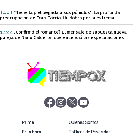
papá sobre Yamila Reyna
“Tiene la piel pegada a sus pómulos”: La profunda
14:41
preocupación de Fran García-Huidobro por la extrema
delgadez de Kathy Orellana
¿Confirmó el romance? El mensaje de supuesta nueva
14:44
pareja de Nano Calderón que encendió las especulaciones
abre en nueva pestaña
abre en nueva pestaña
abre en nueva pestaña
abre en nueva pestaña
abre en nueva pestaña
Prime
Quienes Somos
abre en nueva pestaña
En la hora
Políticas de Privacidad