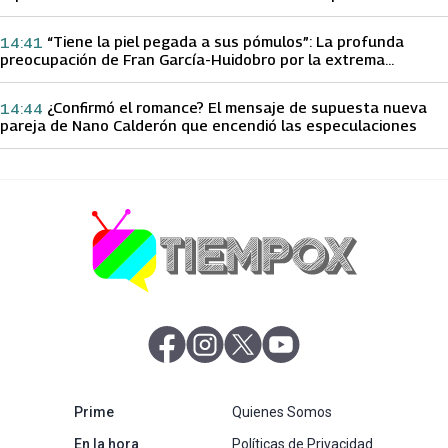
papá sobre Yamila Reyna
“Tiene la piel pegada a sus pómulos”: La profunda
14:41
preocupación de Fran García-Huidobro por la extrema
delgadez de Kathy Orellana
¿Confirmó el romance? El mensaje de supuesta nueva
14:44
pareja de Nano Calderón que encendió las especulaciones
abre en nueva pestaña
abre en nueva pestaña
abre en nueva pestaña
abre en nueva pestaña
abre en nueva pestaña
Prime
Quienes Somos
abre en nueva pestaña
En la hora
Políticas de Privacidad