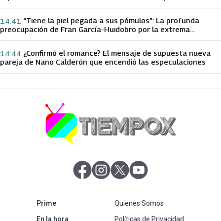
papá sobre Yamila Reyna
“Tiene la piel pegada a sus pómulos”: La profunda
14:41
preocupación de Fran García-Huidobro por la extrema
delgadez de Kathy Orellana
¿Confirmó el romance? El mensaje de supuesta nueva
14:44
pareja de Nano Calderón que encendió las especulaciones
abre en nueva pestaña
abre en nueva pestaña
abre en nueva pestaña
abre en nueva pestaña
abre en nueva pestaña
Prime
Quienes Somos
abre en nueva pestaña
En la hora
Políticas de Privacidad